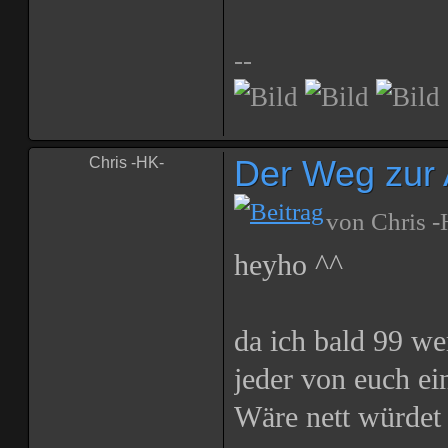
--
Der Weg zur 
Chris -HK-
von
Chris 
heyho ^^
da ich bald 99 we
jeder von euch ei
Wäre nett würdet 