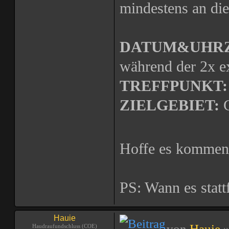
mindestens an d
DATUM&UHRZ
während der 2x 
TREFFPUNKT:
ZIELGEBIET:
G
Hoffe es kommen
PS: Wann es stattf
Hauie
von
Hauie
»
Haudraufundschluss (COE)