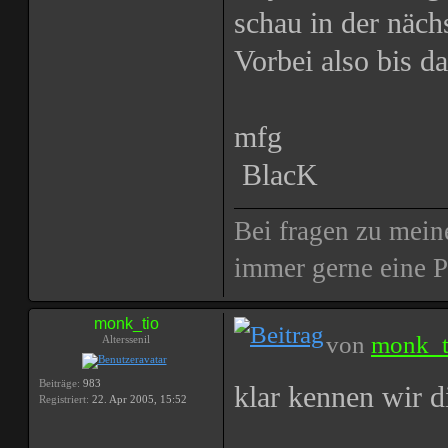
schau in der näch
Vorbei also bis d
mfg
BlacK
Bei fragen zu mein
immer gerne eine 
monk_tio
von
monk_t
Alterssenil
Beiträge:
983
klar kennen wir 
Registriert:
22. Apr 2005, 15:52