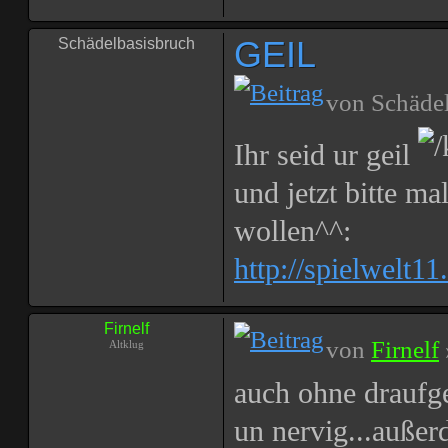
GEIL
Schädelbasisbruch
von
Schäde
Ihr seid ur geil
und jetzt bitte ma
wollen^^:
http://spielwelt1
Firnelf
von
Firnelf
Altklug
auch ohne draufg
un nervig...außer