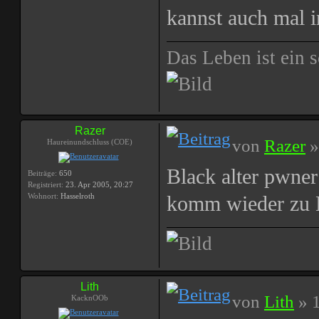
kannst auch mal 
Das Leben ist ein s
Razer
von
Razer
»
Haureinundschluss (COE)
Black alter pwner
Beiträge:
650
Registriert:
23. Apr 2005, 20:27
Wohnort:
Hasselroth
komm wieder zu
Lith
von
Lith
» 1
KacknOOb