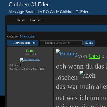
Children Of Eden
Message-Board der RO-Gilde Children Of Eden
Forum
Gästebuch
Moderator:
Moderatoren
Antwort erstellen
Caro
von
Caro
» 
Alterssenil
och wenn du das 
Beiträge:
570
Registriert:
22. Sep 2005, 14:56
löschen
das war mein alle
net was ich tun 
naja wo ein wille