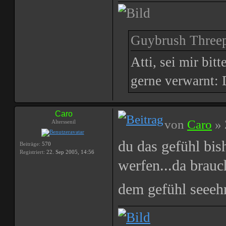
Guybrush Threep
Atti, sei mir bit
gerne verwarnt: 
Caro
von
Caro
» 
Alterssenil
du das gefühl bis
Beiträge:
570
Registriert:
22. Sep 2005, 14:56
werfen...da brauc
dem gefühl seeeh