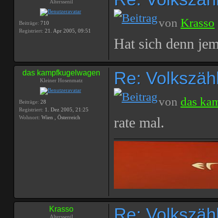
Alterssenil
von
Krasso
Beiträge:
710
Registriert:
21. Apr 2005, 09:51
Hat sich denn je
Re: Volkszählu
das kampfkugelwagen
Kleiner Hosenmatz
von
das ka
Beiträge:
28
Registriert:
1. Dez 2005, 21:25
Wohnort:
Wien , Österreich
rate mal.
Re: Volkszählu
Krasso
Alterssenil