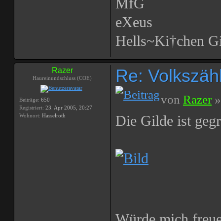
MfG
eXeus
Hells~Ki†chen Gi
Re: Volkszählu
Razer
Haureinundschluss (COE)
von
Razer
»
Beiträge:
650
Registriert:
23. Apr 2005, 20:27
Wohnort:
Hasselroth
Die Gilde ist geg
Würde mich freue