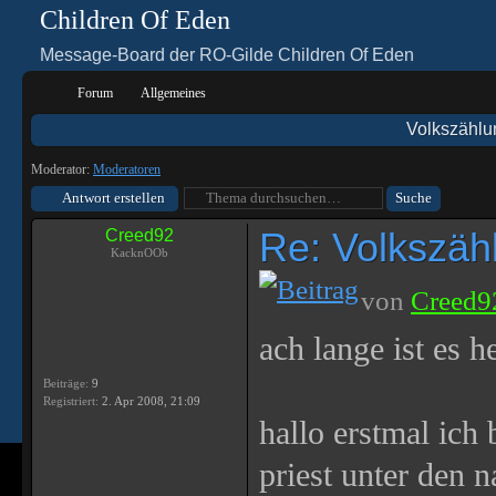
Children Of Eden
Message-Board der RO-Gilde Children Of Eden
Forum
Allgemeines
Volkszählung
Moderator:
Moderatoren
Antwort erstellen
Re: Volkszählu
Creed92
KacknOOb
von
Creed9
ach lange ist es h
Beiträge:
9
Registriert:
2. Apr 2008, 21:09
hallo erstmal ich 
priest unter den 