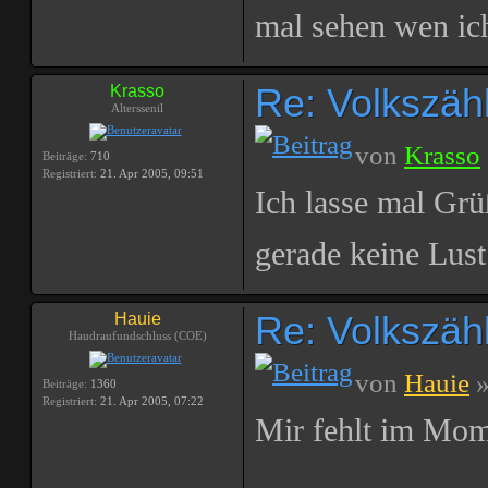
mal sehen wen ic
Re: Volkszählu
Krasso
Alterssenil
von
Krasso
Beiträge:
710
Registriert:
21. Apr 2005, 09:51
Ich lasse mal Grü
gerade keine Lus
Re: Volkszählu
Hauie
Haudraufundschluss (COE)
von
Hauie
»
Beiträge:
1360
Registriert:
21. Apr 2005, 07:22
Mir fehlt im Mome