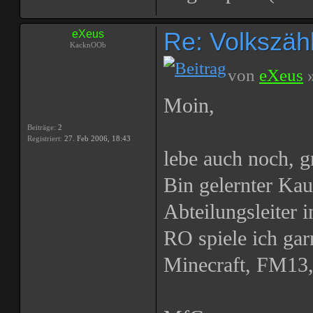
Re: Volkszählu
eXeus
KacknOOb
von
eXeus
»
Moin,
Beiträge:
2
Registriert:
27. Feb 2006, 18:43
lebe auch noch, g
Bin gelernter Kau
Abteilungsleiter 
RO spiele ich gar
Minecraft, FM13,