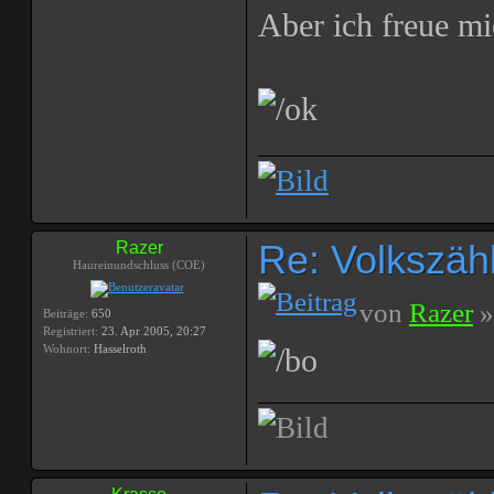
Aber ich freue mi
Re: Volkszählu
Razer
Haureinundschluss (COE)
von
Razer
»
Beiträge:
650
Registriert:
23. Apr 2005, 20:27
Wohnort:
Hasselroth