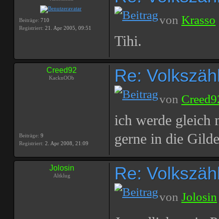
von
Krasso
Beiträge:
710
Registriert:
21. Apr 2005, 09:51
Tihi.
Re: Volkszählu
Creed92
KacknOOb
von
Creed9
ich werde gleich
gerne in die Gil
Beiträge:
9
Registriert:
2. Apr 2008, 21:09
Re: Volkszählu
Jolosin
Altklug
von
Jolosin