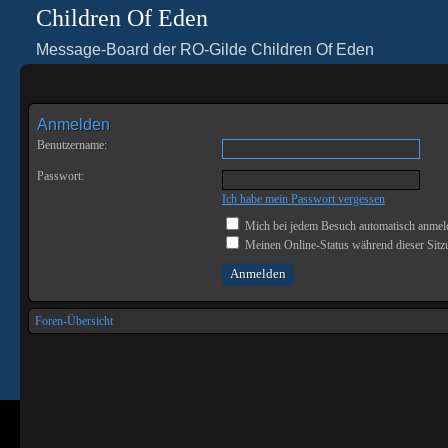
Children Of Eden
Message-Board der RO-Gilde Children Of Eden
Anmelden
Benutzername:
Passwort:
Ich habe mein Passwort vergessen
Mich bei jedem Besuch automatisch anmel
Meinen Online-Status während dieser Sitz
Foren-Übersicht