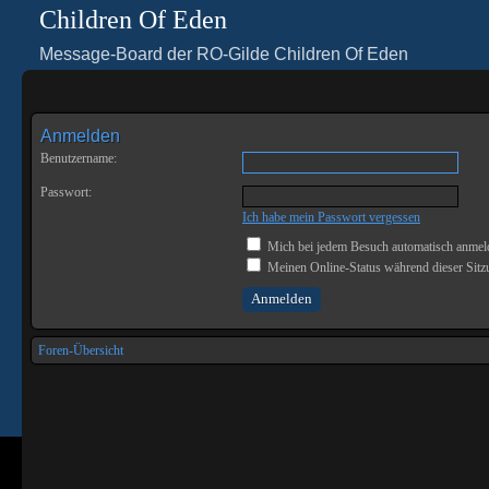
Children Of Eden
Message-Board der RO-Gilde Children Of Eden
Anmelden
Benutzername:
Passwort:
Ich habe mein Passwort vergessen
Mich bei jedem Besuch automatisch anmel
Meinen Online-Status während dieser Sitz
Foren-Übersicht