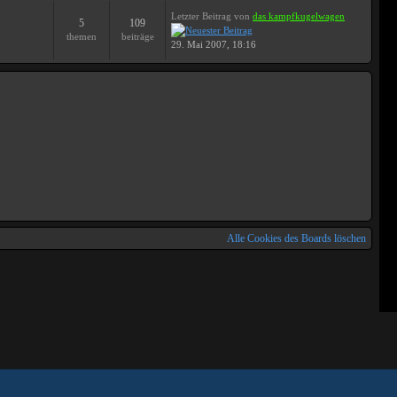
Letzter Beitrag
von
das kampfkugelwagen
5
109
themen
beiträge
29. Mai 2007, 18:16
Alle Cookies des Boards löschen