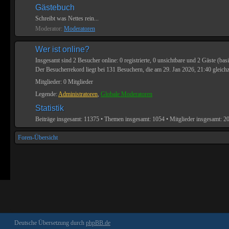
Gästebuch
Schreibt was Nettes rein...
Moderator:
Moderatoren
Wer ist online?
Insgesamt sind
2
Besucher online: 0 registrierte, 0 unsichtbare und 2 Gäste (bas
Der Besucherrekord liegt bei
131
Besuchern, die am 29. Jan 2026, 21:40 gleichz
Mitglieder: 0 Mitglieder
Legende:
Administratoren
,
Globale Moderatoren
Statistik
Beiträge insgesamt:
11375
• Themen insgesamt:
1054
• Mitglieder insgesamt:
2
Foren-Übersicht
Deutsche Übersetzung durch
phpBB.de