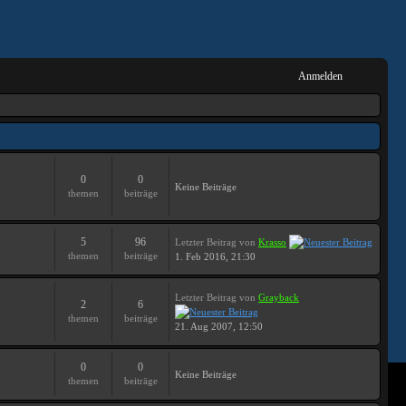
Anmelden
0
0
Keine Beiträge
themen
beiträge
5
96
Letzter Beitrag
von
Krasso
themen
beiträge
1. Feb 2016, 21:30
Letzter Beitrag
von
Grayback
2
6
themen
beiträge
21. Aug 2007, 12:50
0
0
Keine Beiträge
themen
beiträge