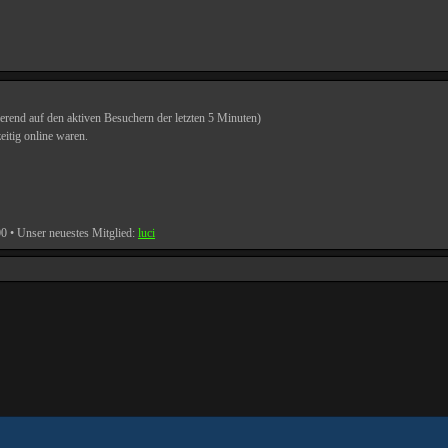
ierend auf den aktiven Besuchern der letzten 5 Minuten)
eitig online waren.
00
• Unser neuestes Mitglied:
luci